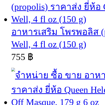
อาหารเสริม โพรพอลิส (pro
Well, 4 fl oz (150 g)
755 ฿