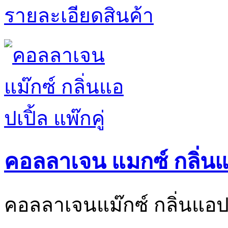
รายละเอียดสินค้า
คอลลาเจน แมกซ์ กลิ่นแอป
คอลลาเจนแม๊กซ์ กลิ่นแอปเป