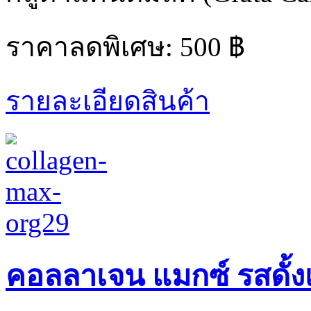
ราคาลดพิเศษ:
500 ฿
รายละเอียดสินค้า
คอลลาเจน แมกซ์ รสดั้ง