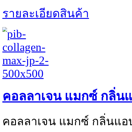
รายละเอียดสินค้า
คอลลาเจน แมกซ์ กลิ่นแ
คอลลาเจน แมกซ์ กลิ่นแอปเ