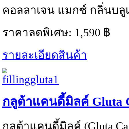
คอลลาเจน แมกซ์ กลิ่นบลูเบอ
ราคาลดพิเศษ:
1,590 ฿
รายละเอียดสินค้า
กลูต้าแคนดี้มิลค์ Glut
กลูต้าแคนดี้มิลค์ (Gluta Ca