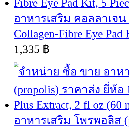
อาหารเสริม คอลลาเจน col
Collagen-Fibre Eye Pad K
1,335 ฿
อาหารเสริม โพรพอลิส (pr