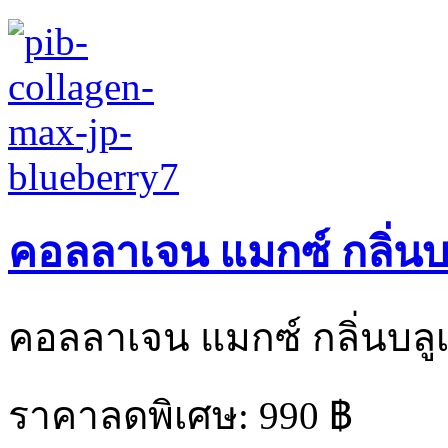
คอลลาเจน แมกซ์ กลิ่นบลู
คอลลาเจน แมกซ์ กลิ่นบลูเบอ
ราคาลดพิเศษ:
990 ฿