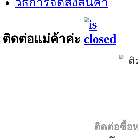
วิธีการจัดส่งสินค้า
ติดต่อแม่ค้าค่ะ
ติดต่อซื้