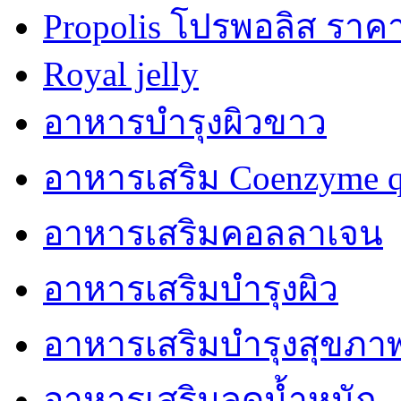
Propolis โปรพอลิส ราคา
Royal jelly
อาหารบำรุงผิวขาว
อาหารเสริม Coenzyme q
อาหารเสริมคอลลาเจน
อาหารเสริมบำรุงผิว
อาหารเสริมบำรุงสุขภา
อาหารเสริมลดน้ำหนัก