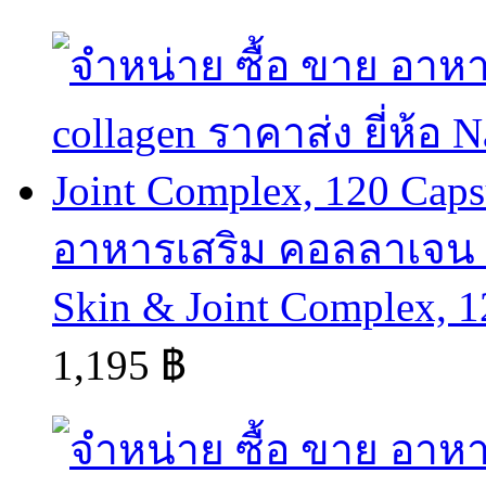
อาหารเสริม คอลลาเจน col
Skin & Joint Complex, 1
1,195 ฿