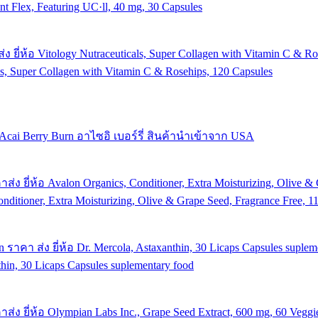
t Flex, Featuring UC·ll, 40 mg, 30 Capsules
s, Super Collagen with Vitamin C & Rosehips, 120 Capsules
cai Berry Burn อาไซอิ เบอร์รี่ สินค้านำเข้าจาก USA
nditioner, Extra Moisturizing, Olive & Grape Seed, Fragrance Free, 11
hin, 30 Licaps Capsules suplementary food