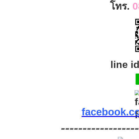
โทร.
0
line i
facebook.c
------------------